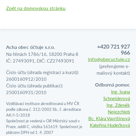
Zpět na domovskou stránku
+420 721 927
Acha obec účtuje s.r.o.
966
Na hlinách 1786/16, 18200 Praha 8
info@obecuctuje.cz
IČ: 27493091, DIČ: CZ27493091
(preferujeme e-
Číslo účtu (úhrada registrací a kurzů):
mailový kontakt)
2600160912/2010
Odborná pomoc
Číslo účtu (úhrada publikací):
Ing. Ivana
2500160931/2010
Schneiderová
Vzdělávací instituce akreditovaná u MV ČR
Ing. Zdeněk
podle zákona č. 312/2002 Sb., č. akreditace
Nejezchleb
AK/I-5/2018
Bc. Klára Vavrišinová
Společnost je vedená v OR Městský soud v
Kateřina Hudečková
Praze, oddíl C, vložka 161619. Společnost je
plátcem DPH od 1. 4. 2007