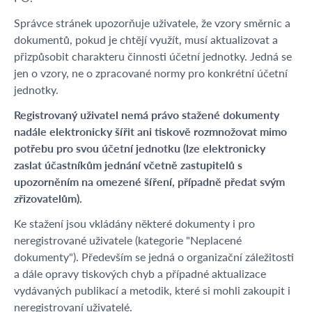
Správce stránek upozorňuje uživatele, že vzory směrnic a
dokumentů, pokud je chtějí využít, musí aktualizovat a
přizpůsobit charakteru činnosti účetní jednotky. Jedná se
jen o vzory, ne o zpracované normy pro konkrétní účetní
jednotky.
Registrovaný uživatel nemá právo stažené dokumenty
nadále elektronicky šířit ani tiskově rozmnožovat mimo
potřebu pro svou účetní jednotku (lze elektronicky
zaslat účastníkům jednání včetně zastupitelů s
upozorněním na omezené šíření, případně předat svým
zřizovatelům).
Ke stažení jsou vkládány některé dokumenty i pro
neregistrované uživatele (kategorie "Neplacené
dokumenty"). Především se jedná o organizační záležitosti
a dále opravy tiskových chyb a případné aktualizace
vydávaných publikací a metodik, které si mohli zakoupit i
neregistrovaní uživatelé.