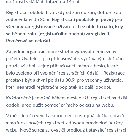
možností vkládání dotazů na 14 dní.
Registrační období trvá vždy od září do září, dotazy jsou
zodpovídány do 30.6.
Registrační poplatek je pevný pro
všechny zaregistrované uživatele, bez ohledu na to, kdy
se během roku (registračního období) zaregistrují.
Poměrově se nekrátí.
Za jednu organizaci
může službu využívat neomezený
počet uživatelů – pro přihlašování k využívaným službám
použijí všichni stejné přihlašovací jméno a heslo, které
bylo zvoleno při vyplnění registračních údajů. Registrace
přestává být aktivní po datu 30.9. pro všechny uživatele,
kteří neuhradí registrační poplatek na další období.
Každoročně je možné během měsíce září registraci na další
období prodloužit pomocí přímého odkazu na webu.
V měsících červenci a srpnu není dostupná služba dotazů
a možnost nových registrací z důvodů pravidelné údržby
webu. Nově se registrovat či prodloužit stávající registraci