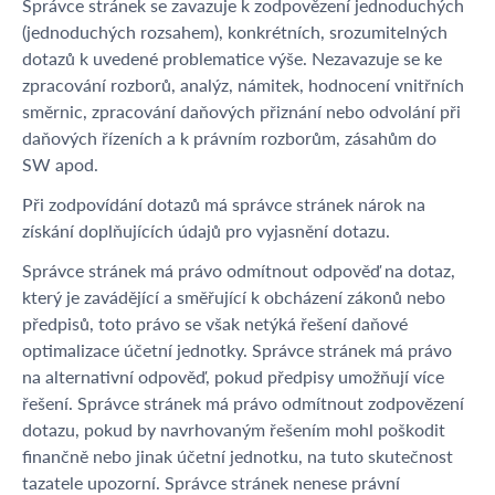
Správce stránek se zavazuje k zodpovězení jednoduchých
(jednoduchých rozsahem), konkrétních, srozumitelných
dotazů k uvedené problematice výše. Nezavazuje se ke
zpracování rozborů, analýz, námitek, hodnocení vnitřních
směrnic, zpracování daňových přiznání nebo odvolání při
daňových řízeních a k právním rozborům, zásahům do
SW apod.
Při zodpovídání dotazů má správce stránek nárok na
získání doplňujících údajů pro vyjasnění dotazu.
Správce stránek má právo odmítnout odpověď na dotaz,
který je zavádějící a směřující k obcházení zákonů nebo
předpisů, toto právo se však netýká řešení daňové
optimalizace účetní jednotky. Správce stránek má právo
na alternativní odpověď, pokud předpisy umožňují více
řešení. Správce stránek má právo odmítnout zodpovězení
dotazu, pokud by navrhovaným řešením mohl poškodit
finančně nebo jinak účetní jednotku, na tuto skutečnost
tazatele upozorní. Správce stránek nenese právní