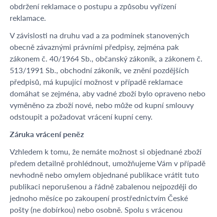
obdržení reklamace o postupu a způsobu vyřízení
reklamace.
V závislosti na druhu vad a za podmínek stanovených
obecně závaznými právními předpisy, zejména pak
zákonem č. 40/1964 Sb., občanský zákoník, a zákonem č.
513/1991 Sb., obchodní zákoník, ve znění pozdějších
předpisů, má kupující možnost v případě reklamace
domáhat se zejména, aby vadné zboží bylo opraveno nebo
vyměněno za zboží nové, nebo může od kupní smlouvy
odstoupit a požadovat vrácení kupní ceny.
Záruka vrácení peněz
Vzhledem k tomu, že nemáte možnost si objednané zboží
předem detailně prohlédnout, umožňujeme Vám v případě
nevhodně nebo omylem objednané publikace vrátit tuto
publikaci neporušenou a řádně zabalenou nejpozději do
jednoho měsíce po zakoupení prostřednictvím České
pošty (ne dobírkou) nebo osobně. Spolu s vrácenou