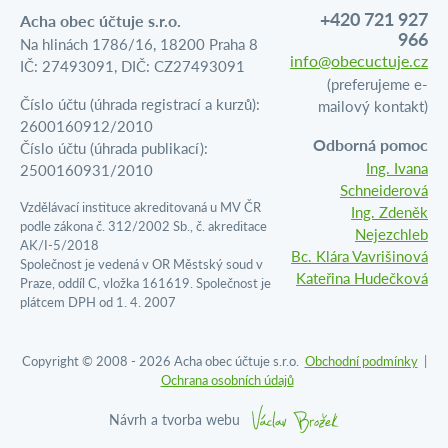
+420 721 927
Acha obec účtuje s.r.o.
966
Na hlinách 1786/16, 18200 Praha 8
info@obecuctuje.cz
IČ: 27493091, DIČ: CZ27493091
(preferujeme e-
Číslo účtu (úhrada registrací a kurzů):
mailový kontakt)
2600160912/2010
Odborná pomoc
Číslo účtu (úhrada publikací):
Ing. Ivana
2500160931/2010
Schneiderová
Vzdělávací instituce akreditovaná u MV ČR
Ing. Zdeněk
podle zákona č. 312/2002 Sb., č. akreditace
Nejezchleb
AK/I-5/2018
Bc. Klára Vavrišinová
Společnost je vedená v OR Městský soud v
Kateřina Hudečková
Praze, oddíl C, vložka 161619. Společnost je
plátcem DPH od 1. 4. 2007
Copyright © 2008 - 2026 Acha obec účtuje s.r.o.
Obchodní podmínky
|
Ochrana osobních údajů
Návrh a tvorba webu