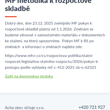
MF metodika k rozpočtové
skladbě
Dobrý den, dne 23.12. 2025 zveřejnilo MF pokyn k
rozpočtové skladbě platný od 1.1.2026. Změnám se
budeme věnovat v samostatném materiálu v dokumentech
ke stažení, na který upozorníme. Pokyn MF k RS po
změnách a informaci o změnách najdete zde:
https://www.mfcr.cz/cs/rozpoctova-politika/statni-
rozpocet/legislativa-statniho-rozpoctu/2026/pokyn-k-
postupu-podle-vyhlasky-mf-c-412-2021-sb-o-62323
Zpět na domovskou stránku
+420 721 927
Acha obec účtuje s.r.o.