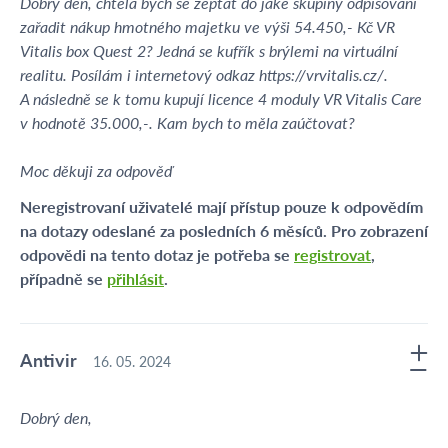
Dobrý den, chtěla bych se zeptat do jaké skupiny odpisování
zařadit nákup hmotného majetku ve výši 54.450,- Kč VR
Vitalis box Quest 2? Jedná se kufřík s brýlemi na virtuální
realitu. Posílám i internetový odkaz https://vrvitalis.cz/.
A následně se k tomu kupují licence 4 moduly VR Vitalis Care
v hodnotě 35.000,-. Kam bych to měla zaúčtovat?
Moc děkuji za odpověď
Neregistrovaní uživatelé mají přístup pouze k odpovědím
na dotazy odeslané za posledních 6 měsíců. Pro zobrazení
odpovědi na tento dotaz je potřeba se
registrovat
,
případně se
přihlásit
.
Antivir
16. 05. 2024
Dobrý den,