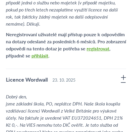
případě jedná o službu nebo majetek (v případě majetku,
pokud po třech letech nezaplatíme využití licence na další
rok, tak fakticky žádný majetek na další odepisování
nemáme). Děkuji.
Neregistrovaní uživatelé mají přístup pouze k odpovědím
na dotazy odeslané za posledních 6 měsíců. Pro zobrazení
odpovědi na tento dotaz je potřeba se
registrovat
,
případně se
přihlásit
.
Licence Wordwall
23. 10. 2025
Dobrý den,
jsme základní škola, PO, neplátce DPH. Naše škola koupila
vzdělávací licenci Wordwall z Velké Británie pro výukové
účely. Na faktuře je uvedené VAT EU372024651, DPH 21%
Kč 0,-. Na VIES nemohu toto DIČ ověřit. Je tato služba od
DPH osvobozena? Nebo se musíme zaregistrovat jako osoba