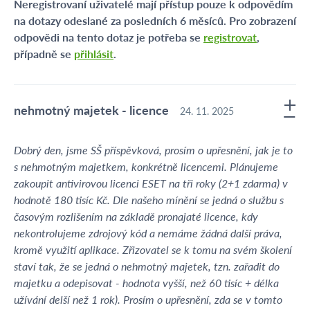
Neregistrovaní uživatelé mají přístup pouze k odpovědím
na dotazy odeslané za posledních 6 měsíců. Pro zobrazení
odpovědi na tento dotaz je potřeba se
registrovat
,
případně se
přihlásit
.
nehmotný majetek - licence
24. 11. 2025
Dobrý den, jsme SŠ příspěvková, prosím o upřesnění, jak je to
s nehmotným majetkem, konkrétně licencemi. Plánujeme
zakoupit antivirovou licenci ESET na tři roky (2+1 zdarma) v
hodnotě 180 tisíc Kč. Dle našeho mínění se jedná o službu s
časovým rozlišením na základě pronajaté licence, kdy
nekontrolujeme zdrojový kód a nemáme žádná další práva,
kromě využití aplikace. Zřizovatel se k tomu na svém školení
staví tak, že se jedná o nehmotný majetek, tzn. zařadit do
majetku a odepisovat - hodnota vyšší, než 60 tisíc + délka
užívání delší než 1 rok). Prosím o upřesnění, zda se v tomto