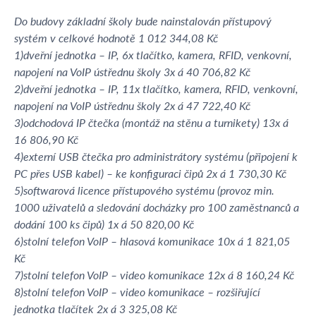
Do budovy základní školy bude nainstalován přístupový
systém v celkové hodnotě 1 012 344,08 Kč
1)dveřní jednotka – IP, 6x tlačítko, kamera, RFID, venkovní,
napojení na VoIP ústřednu školy 3x á 40 706,82 Kč
2)dveřní jednotka – IP, 11x tlačítko, kamera, RFID, venkovní,
napojení na VoIP ústřednu školy 2x á 47 722,40 Kč
3)odchodová IP čtečka (montáž na stěnu a turnikety) 13x á
16 806,90 Kč
4)externí USB čtečka pro administrátory systému (připojení k
PC přes USB kabel) – ke konfiguraci čipů 2x á 1 730,30 Kč
5)softwarová licence přístupového systému (provoz min.
1000 uživatelů a sledování docházky pro 100 zaměstnanců a
dodání 100 ks čipů) 1x á 50 820,00 Kč
6)stolní telefon VoIP – hlasová komunikace 10x á 1 821,05
Kč
7)stolní telefon VoIP – video komunikace 12x á 8 160,24 Kč
8)stolní telefon VoIP – video komunikace – rozšiřující
jednotka tlačítek 2x á 3 325,08 Kč