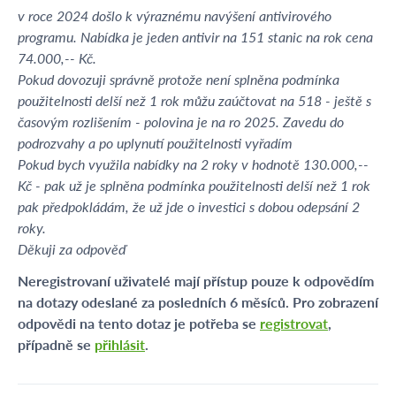
v roce 2024 došlo k výraznému navýšení antivirového
programu. Nabídka je jeden antivir na 151 stanic na rok cena
74.000,-- Kč.
Pokud dovozuji správně protože není splněna podmínka
použitelnosti delší než 1 rok můžu zaúčtovat na 518 - ještě s
časovým rozlišením - polovina je na ro 2025. Zavedu do
podrozvahy a po uplynutí použitelnosti vyřadím
Pokud bych využila nabídky na 2 roky v hodnotě 130.000,--
Kč - pak už je splněna podmínka použitelnosti delší než 1 rok
pak předpokládám, že už jde o investici s dobou odepsání 2
roky.
Děkuji za odpověď
Neregistrovaní uživatelé mají přístup pouze k odpovědím
na dotazy odeslané za posledních 6 měsíců. Pro zobrazení
odpovědi na tento dotaz je potřeba se
registrovat
,
případně se
přihlásit
.