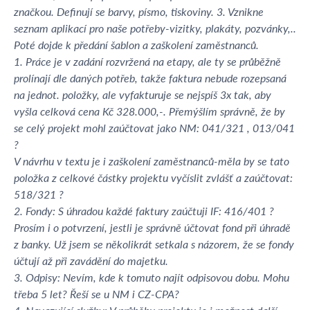
značkou. Definují se barvy, písmo, tiskoviny. 3. Vznikne
seznam aplikací pro naše potřeby-vizitky, plakáty, pozvánky,..
Poté dojde k předání šablon a zaškolení zaměstnanců.
1. Práce je v zadání rozvržená na etapy, ale ty se průběžně
prolínají dle daných potřeb, takže faktura nebude rozepsaná
na jednot. položky, ale vyfakturuje se nejspíš 3x tak, aby
vyšla celková cena Kč 328.000,-. Přemýšlím správně, že by
se celý projekt mohl zaúčtovat jako NM: 041/321 , 013/041
?
V návrhu v textu je i zaškolení zaměstnanců-měla by se tato
položka z celkové částky projektu vyčíslit zvlášť a zaúčtovat:
518/321 ?
2. Fondy: S úhradou každé faktury zaúčtuji IF: 416/401 ?
Prosím i o potvrzení, jestli je správně účtovat fond při úhradě
z banky. Už jsem se několikrát setkala s názorem, že se fondy
účtují až při zavádění do majetku.
3. Odpisy: Nevím, kde k tomuto najít odpisovou dobu. Mohu
třeba 5 let? Řeší se u NM i CZ-CPA?