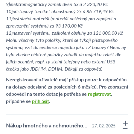
9)elektromagnetický zámek dveří 5x á 2 323,20 Kč
10)přístupový turniket oboustranný 2x á 86 719,49 Kč
11)instalační materiál (materiál potřebný pro zapojení a
zprovoznění systému) za 93 170,00 Kč
12)nastavení systému, zaškolení obsluhy za 121 000,00 Kč
Mohu všechny tyto položky, které se týkají přístupového
systému, vzít do evidence majetku jako TZ budovy? Nebo by
bylo vhodné některé položky zařadit do majetku zvlášť dle
jejich ocenění, např. ty stolní telefony nebo externí USB
čtečka jako JDDHM, DDHM. Děkuji za odpověď.
Neregistrovaní uživatelé mají přístup pouze k odpovědím
na dotazy odeslané za posledních 6 měsíců. Pro zobrazení
odpovědi na tento dotaz je potřeba se
registrovat
,
případně se
přihlásit
.
Nákup hmotného a nehmotného majetku
27. 02. 2025