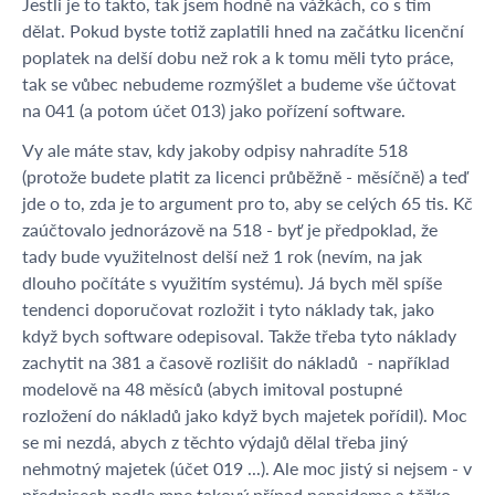
Jestli je to takto, tak jsem hodně na vážkách, co s tím
dělat. Pokud byste totiž zaplatili hned na začátku licenční
poplatek na delší dobu než rok a k tomu měli tyto práce,
tak se vůbec nebudeme rozmýšlet a budeme vše účtovat
na 041 (a potom účet 013) jako pořízení software.
Vy ale máte stav, kdy jakoby odpisy nahradíte 518
(protože budete platit za licenci průběžně - měsíčně) a teď
jde o to, zda je to argument pro to, aby se celých 65 tis. Kč
zaúčtovalo jednorázově na 518 - byť je předpoklad, že
tady bude využitelnost delší než 1 rok (nevím, na jak
dlouho počítáte s využitím systému). Já bych měl spíše
tendenci doporučovat rozložit i tyto náklady tak, jako
když bych software odepisoval. Takže třeba tyto náklady
zachytit na 381 a časově rozlišit do nákladů - například
modelově na 48 měsíců (abych imitoval postupné
rozložení do nákladů jako když bych majetek pořídil). Moc
se mi nezdá, abych z těchto výdajů dělal třeba jiný
nehmotný majetek (účet 019 ...). Ale moc jistý si nejsem - v
předpisech podle mne takový případ nenajdeme a těžko