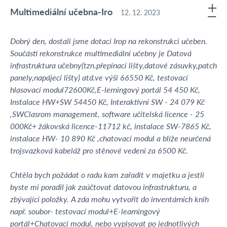
Multimediální učebna-Iro
12. 12. 2023
Dobrý den, dostali jsme dotaci Irop na rekonstrukci učeben.
Součástí rekonstrukce multimediální učebny je Datová
infrastruktura učebny(tzn.přepínací lišty,datové zásuvky,patch
panely,napájecí lišty) atd.ve výši 66550 Kč, testovací
hlasovací modul72600Kč,E-lerningový portál 54 450 Kč,
Instalace HW+SW 54450 Kč, Interaktivní SW - 24 079 Kč
,SWClasrom management, software učitelská licence - 25
000Kč+ žákovská licence-11712 kč, instalace SW-7865 Kč,
instalace HW- 10 890 Kč ,chatovací modul a blíže neurčená
trojsvazková kabeláž pro stěnové vedení za 6500 Kč.
Chtěla bych požádat o radu kam zařadit v majetku a jestli
byste mi poradil jak zaúčtovat datovou infrastrukturu, a
zbývající položky. A zda mohu vytvořit do inventárních knih
např. soubor- testovací modul+E-learningový
portál+Chatovací modul, nebo vypisovat po jednotlivých