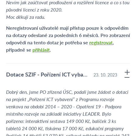
Nevím jak zaúčtovat prodloužení a rozšíření licence a co s tou
původní licencí z roku 2020.
Moc děkuji za radu.
Neregistrovaní uživatelé mají přístup pouze k odpovědím
na dotazy odeslané za posledních 6 měsíců. Pro zobrazení
odpovědi na tento dotaz je potřeba se
registrovat
,
případně se
přihlásit
.
Dotace SZIF - Pořízení ICT vybavení
23. 10. 2023
Dobrý den, jsme PO zřízená ÚSC, podali jsme žádost o dotaci
na projekt „Pořízení ICT vybavení“ z Programu rozvoje
venkova na období 2014 – 2020 - Opatření 19 - Podpora
místního rozvoje na základě iniciativy LEADER. Bylo
pořízeno: interaktivní sestava 149 000 Kč, balíček 3 ks
tabletů 24 000 Kč, tiskárna 17 000 Kč, edukační programy
(balíček 16 titulů) 53 070 Kč, celkové náklady na projekt 243