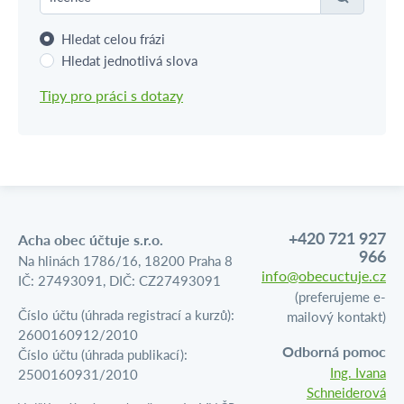
Hledat celou frázi
Hledat jednotlivá slova
Tipy pro práci s dotazy
+420 721 927
Acha obec účtuje s.r.o.
966
Na hlinách 1786/16, 18200 Praha 8
info@obecuctuje.cz
IČ: 27493091, DIČ: CZ27493091
(preferujeme e-
Číslo účtu (úhrada registrací a kurzů):
mailový kontakt)
2600160912/2010
Odborná pomoc
Číslo účtu (úhrada publikací):
Ing. Ivana
2500160931/2010
Schneiderová