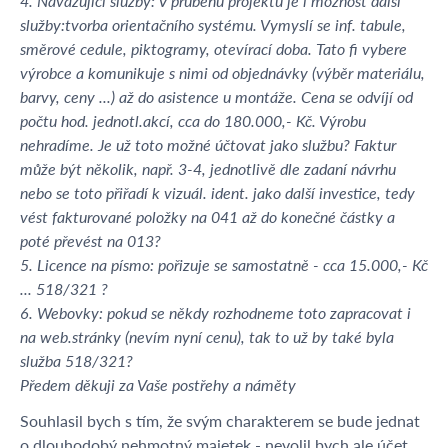
4. Navazující služby: V průběhu projektu je i možnost další
služby:tvorba orientačního systému. Vymyslí se inf. tabule,
směrové cedule, piktogramy, otevírací doba. Tato fi vybere
výrobce a komunikuje s nimi od objednávky (výběr materiálu,
barvy, ceny ...) až do asistence u montáže. Cena se odvíjí od
počtu hod. jednotl.akcí, cca do 180.000,- Kč. Výrobu
nehradíme. Je už toto možné účtovat jako službu? Faktur
může být několik, např. 3-4, jednotlivě dle zadaní návrhu
nebo se toto přiřadí k vizuál. ident. jako další investice, tedy
vést fakturované položky na 041 až do konečné částky a
poté převést na 013?
5. Licence na písmo: pořizuje se samostatně - cca 15.000,- Kč
... 518/321 ?
6. Webovky: pokud se někdy rozhodneme toto zapracovat i
na web.stránky (nevím nyní cenu), tak to už by také byla
služba 518/321?
Předem děkuji za Vaše postřehy a náměty
Souhlasil bych s tím, že svým charakterem se bude jednat
o dlouhodobý nehmotný majetek - nevolil bych ale účet