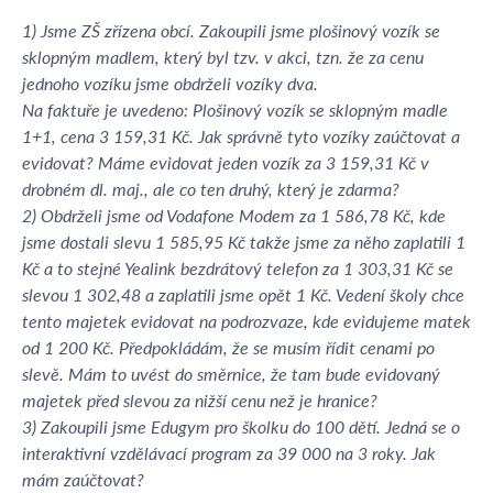
1) Jsme ZŠ zřízena obcí. Zakoupili jsme plošinový vozík se
sklopným madlem, který byl tzv. v akci, tzn. že za cenu
jednoho vozíku jsme obdrželi vozíky dva.
Na faktuře je uvedeno: Plošinový vozík se sklopným madle
1+1, cena 3 159,31 Kč. Jak správně tyto vozíky zaúčtovat a
evidovat? Máme evidovat jeden vozík za 3 159,31 Kč v
drobném dl. maj., ale co ten druhý, který je zdarma?
2) Obdrželi jsme od Vodafone Modem za 1 586,78 Kč, kde
jsme dostali slevu 1 585,95 Kč takže jsme za něho zaplatili 1
Kč a to stejné Yealink bezdrátový telefon za 1 303,31 Kč se
slevou 1 302,48 a zaplatili jsme opět 1 Kč. Vedení školy chce
tento majetek evidovat na podrozvaze, kde evidujeme matek
od 1 200 Kč. Předpokládám, že se musím řídit cenami po
slevě. Mám to uvést do směrnice, že tam bude evidovaný
majetek před slevou za nižší cenu než je hranice?
3) Zakoupili jsme Edugym pro školku do 100 dětí. Jedná se o
interaktivní vzdělávací program za 39 000 na 3 roky. Jak
mám zaúčtovat?