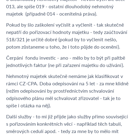
013, ale spíše 019 - ostatní dlouhodobý nehmotný
majetek (případně 014 - ocenitelná práva).
Pokud by šlo zaškolení vyčíslit a vyčlenit - tak skutečně
nepatří do pořizovací hodnoty majetku - tedy zaúčtování
518/321 je určitě dobré (pokud by to vyčlenit nešlo,
potom zůstaneme u toho, že i toto půjde do ocenění).
Čerpání fondu investic - ano - mělo by to být při paltbě
jednotlivých faktur (ne při zařazení majetku do užívání).
Nehmotný majetek skutečně nemáme jak klasifikovat v
rámci CZ-CPA. Doba odepisování na 5 let - za mne klidně
(režim odepisování by prostřednictvím schvalování
odpisového plánu měl schvalovat zřizovatel - tak je to
spíše i otázka na něj).
Další služby - to mi již přijde jako služby přímo související
s pořizováním konkrétních věcí - například těch tabulí,
směrových cedulí apod. - tedy za mne by to mělo mít