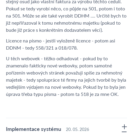
stejný osud jako vlastní faktura za výrobu těchto cedulí.
Pokud se tedy vyrobí něco, co půjde na 501, potom i toto
na 501. Může se ale také vyrobit DDHM .... Určitě bych to
již nepřiřazoval k tomu nehmotnému majetku (pokud to
bude již práce s konkrétním dodavatelem věcí).
Licence na písmo - jestli vyloženě licence - potom asi
DDNM - tedy 558/321 a 018/078.
U těch webovek - těžko odhadovat - pokud by to
znamenalo fakticky nové webovky, potom samotné
pořízenín webových stránek považuji spíše za nehmotný
majetek - tedy spolupráce té firmy na jejich tvorbě by byla
vedlejším výdajem na nové webovky. Pokud by to byla jen
úprava třeba typu písma - potom ta 518 je za mne OK.
Implementace systému
20. 05. 2026