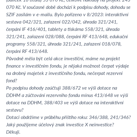
070 Kč. V současné době dochází k podpisu dohody, dohodu se
SZIF zasílám v e-mailu. Bylo pořízeno v 8/2023: interaktivní
sestava 042/321, zařazení 022/042, úhrada 321/241,
čerpání IF 416/401, tablety a tiskárna 558/321, úhrada
321/241, zařazení 028/088, čerpání RF 413/648, edukační
programy 558/321, úhrada 321/241, zařazení 018/078,
čerpání RF 413/648.
Původně měla být celá akce investiční, máme na projekt
finance v investičním fondu, je nějaká možnost čerpat výdaje
na drobný majetek z investičního fondu, nečerpat rezervní
fond?
Po podpisu dohody zaúčtuji 388/672 ve výši dotace na
DDHM a zúčtování rezervního fondu mínus 413/648 ve výši
dotace na DDHM, 388/403 ve výši dotace na interaktivní
sestavu?
Dotaci obdržíme v průběhu příštího roku: 346/388, 241/346?
Jaký použijeme účelový znak investice X neinvestice?
Děkuji.