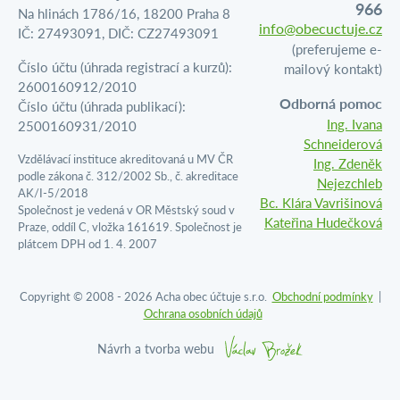
966
Na hlinách 1786/16, 18200 Praha 8
info@obecuctuje.cz
IČ: 27493091, DIČ: CZ27493091
(preferujeme e-
Číslo účtu (úhrada registrací a kurzů):
mailový kontakt)
2600160912/2010
Odborná pomoc
Číslo účtu (úhrada publikací):
Ing. Ivana
2500160931/2010
Schneiderová
Vzdělávací instituce akreditovaná u MV ČR
Ing. Zdeněk
podle zákona č. 312/2002 Sb., č. akreditace
Nejezchleb
AK/I-5/2018
Bc. Klára Vavrišinová
Společnost je vedená v OR Městský soud v
Kateřina Hudečková
Praze, oddíl C, vložka 161619. Společnost je
plátcem DPH od 1. 4. 2007
Copyright © 2008 - 2026 Acha obec účtuje s.r.o.
Obchodní podmínky
|
Ochrana osobních údajů
Návrh a tvorba webu