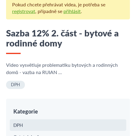
Pokud chcete přehrávat videa, je potřeba se
registrovat
, případně se
přihlásit
.
Sazba 12% 2. část - bytové a
rodinné domy
Video vysvětluje problematiku bytových a rodinných
domů - vazba na RUIAN ...
DPH
Kategorie
DPH