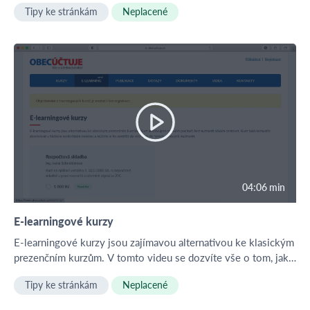
Tipy ke stránkám
Neplacené
všechno, najdete zde na jednom místě i všechny Vaše
odeslané dotazy.
04:06 min
E-learningové kurzy
E-learningové kurzy jsou zajímavou alternativou ke klasickým
prezenčním kurzům. V tomto videu se dozvíte vše o tom, jak
e-learningový kurz probíhá.
Tipy ke stránkám
Neplacené