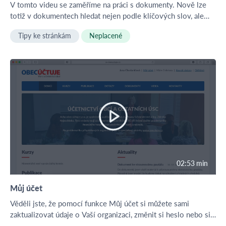
V tomto videu se zaměříme na práci s dokumenty. Nově lze
totiž v dokumentech hledat nejen podle klíčových slov, ale
také pomocí tzv. štítků. Další novinkou, kterou Vám ve videu
Tipy ke stránkám
Neplacené
představíme, je provázanost dokumentů na související
materiály.
02:53 min
Můj účet
Věděli jste, že pomocí funkce Můj účet si můžete sami
zaktualizovat údaje o Vaší organizaci, změnit si heslo nebo si
stáhnout daňový doklad k některé Vaší objednávce? A to není