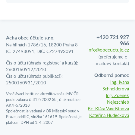
+420 721 927
Acha obec účtuje s.r.o.
966
Na hlinách 1786/16, 18200 Praha 8
info@obecuctuje.cz
IČ: 27493091, DIČ: CZ27493091
(preferujeme e-
Číslo účtu (úhrada registrací a kurzů):
mailový kontakt)
2600160912/2010
Odborná pomoc
Číslo účtu (úhrada publikací):
Ing. Ivana
2500160931/2010
Schneiderová
Vzdělávací instituce akreditovaná u MV ČR
Ing. Zdeněk
podle zákona č. 312/2002 Sb., č. akreditace
Nejezchleb
AK/I-5/2018
Bc. Klára Vavrišinová
Společnost je vedená v OR Městský soud v
Kateřina Hudečková
Praze, oddíl C, vložka 161619. Společnost je
plátcem DPH od 1. 4. 2007