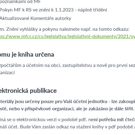
poznámkami od MF
Pokyn MF k RS ve znění k 1.1.2023 - náplně třídění
Aktualizované Komentáře autorky
n. Znění vyhlášky a pokynu naleznete např. na tomto odkazu:
tps://www.mfcr.cz/cs/legislativa/legislativni-dokumenty/2021/
mu je kniha určena
počtářům a účetním na obci, zastupitelstvu a nově pro první s
anizací
ektronická publikace
eriály jsou určeny pouze pro Vaši účetní jednotku - lze zakoup
tě, nebo v příspěvkové organizaci, ale je zakázáno je dále šířit
ná se o elektronickou verzi v podobě pdf, n
ení potřeba mít čte
náš účet. Bude Vám zaslán odkaz na stažení knihy v pdf podobě 