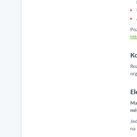
Poz
ht
Ko
Roz
org
El
Mat
měs
Jed
na 