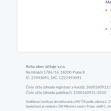
Ma
Acha obec účtuje s.r.o.
Na hlinách 1786/16, 18200 Praha 8
IČ: 27493091, DIČ: CZ27493091
Číslo účtu (úhrada registrací a kurzů): 2600160912
Číslo účtu (úhrada publikací): 2500160931/2010
Vzdělávací instituce akreditovaná u MV ČR podle zákona č. 
Společnost je vedená v OR Městský soud v Praze, oddíl C, v