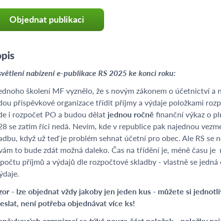
Objednat publikaci
pis
větlení nabízení e-publikace RS 2025 ke konci roku:
ednoho školení MF vyznělo, že s novým zákonem o účetnictví a 
ou příspěvkové organizace třídit příjmy a výdaje položkami rozp
de i rozpočet PO a budou dělat
jednou ročně
finanční výkaz o p
8 se zatím říci nedá. Nevím, kde v republice pak najednou vezme
adbu, když už teď je problém sehnat účetní pro obec. Ale RS se ne
vám to bude zdát možná daleko. Čas na třídění je, méně času je
počtu příjmů a výdajů dle rozpočtové skladby - vlastně se jedná
ýdaje.
or - lze objednat vždy jakoby jen jeden kus - můžete si jedno
eslat, není potřeba objednávat více ks!
spěvkových organizací se týká pouze část položek - položky najd