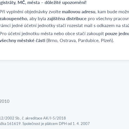
gistráty, MČ, města – důležité upozornění!
Při vyplnění objednávky zvolte
mailovou adresu
, kam bude možné
zakoupeného
, aby byla
zajištěna distribuce
pro všechny pracovní
rámci jedné účetní jednotky stačí rozeslat mail s odkazem na sta
Pro účetní jednotku města nebo obce stačí zakoupit
pouze jedn
všechny městské části
(Brno, Ostrava, Pardubice, Plzeň).
/2010
312/2002 Sb., č. akreditace AK/I-5/2018
ložka 161619. Společnost je plátcem DPH od 1. 4. 2007