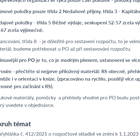
jmové položky pouze třída 2 Nedaňové příjmy, třída 3 - Kapitálo
ajové položky - třída 5 Běžné výdaje, seskupení 52-57 zcela vý
-67 zcela výjimečně.
ancování, třída 8 - je důležité pro sestavení rozpočtu, to je vel
eriál, budeme potřebovat u PO až při sestavování rozpočtu.
ímavější pro PO je to, co je modrým písmem, ustanovení se více 
rosím - přečtěte si nejprve přiložený materiál: RS obecně, přeh
ůže i v orientaci v knize. (zpracováno na rychlo, později více 
nosné pro začínání s RS).
ukové materiály, pomůcky a přehledy vhodné pro PO budu postu
erý uvedete v objednávce.
ruh témat
Vyhláška č. 412/2021 o rozpočtové skladbě ve znění k 1.1.2023 - 