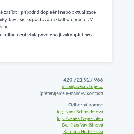
 zasílat i
případná doplnění nebo aktualizace
ky, kteří se rozpočtovou skladbou pracují. V
žení.
u knihu
,
není však povoleno ji zakoupit i pro
+420 721 927 966
info@obecuctuje.cz
(preferujeme e-mailový kontakt)
Odborná pomoc
Ing. Ivana Schneiderová
Ing. Zdeněk Nejezchleb
Bc. Klára Vavrišinová
Kateřina Hudečková