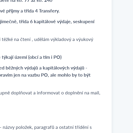
vé příjmy a třída 4 Transfery.
jimečně, třída 6 kapitálové výdaje, seskupení
mi těžké na čtení , udělám výkladový a výukový
týkají území (obcí a tím i PO)
led běžných výdajů a kapitálových výdajů -
upravím jen na vazbu PO, ale mohlo by to být
pně doplňovat a informovat o doplnění na mail,
názvy položek, paragrafů a ostatní třídění s