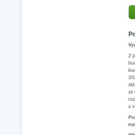
Po
Vys
Z j
bud
bu
202
skl
se 
roz
a v
Poz
roz
Pří