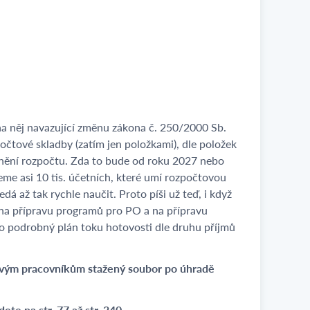
na něj navazující změnu zákona č. 250/2000 Sb.
očtové skladby (zatím jen položkami), dle položek
lnění rozpočtu. Zda to bude od roku 2027 nebo
me asi 10 tis. účetních, které umí rozpočtovou
dá až tak rychle naučit. Proto píši už teď, i když
 na přípravu programů pro PO a na přípravu
 o podrobný plán toku hotovosti dle druhu příjmů
tlivým pracovníkům stažený soubor po úhradě
ete na str. 77 až str. 240