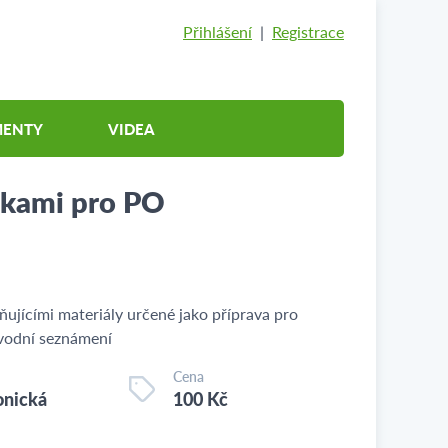
Přihlášení
|
Registrace
ENTY
VIDEA
mkami pro PO
ujícími materiály určené jako příprava pro
úvodní seznámení
Cena
onická
100 Kč