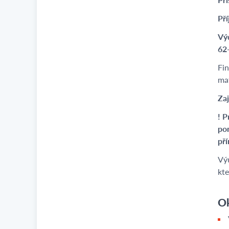
Pří
Výd
62
Fin
mat
Zaj
! P
pom
pří
Vý
kt
Ok