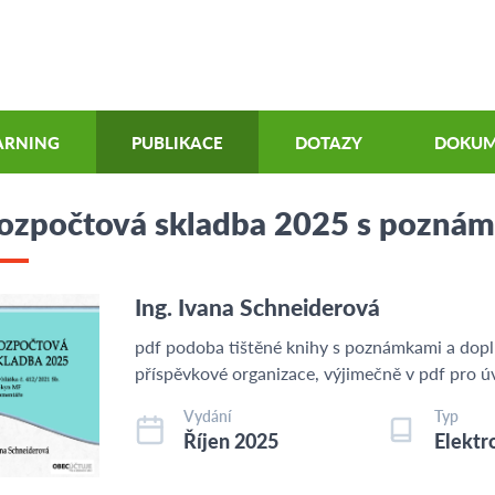
ARNING
PUBLIKACE
DOTAZY
DOKUM
ozpočtová skladba 2025 s pozná
Ing. Ivana Schneiderová
pdf podoba tištěné knihy s poznámkami a doplň
příspěvkové organizace, výjimečně v pdf pro 
Vydání
Typ
Říjen 2025
Elektr