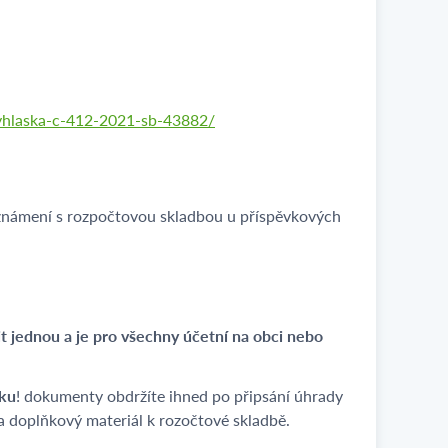
vyhlaska-c-412-2021-sb-43882/
eznámení s rozpočtovou skladbou u příspěvkových
it jednou a je pro všechny účetní na obci nebo
.
čku
! dokumenty obdržíte ihned po připsání úhrady
a doplňkový materiál k rozočtové skladbě.